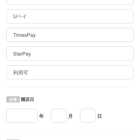
Uペイ
TimesPay
StarPay
利用可
開店日
任意
年
月
日