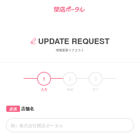
UPDATE REQUEST
情報更新リクエスト
1
2
3
入力
確認
完了
店舗名
必須