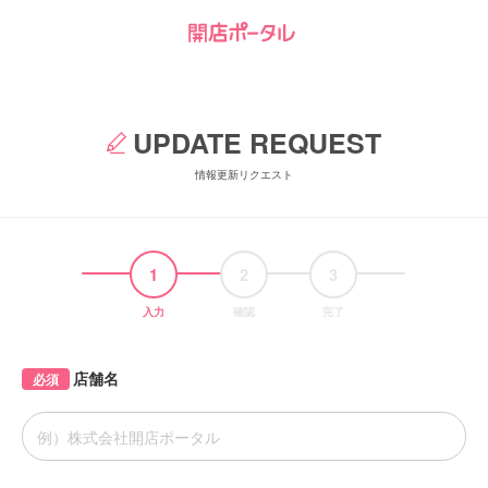
UPDATE REQUEST
情報更新リクエスト
1
2
3
入力
確認
完了
店舗名
必須