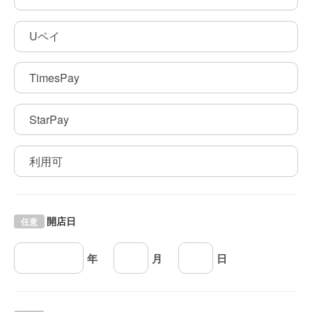
Uペイ
TimesPay
StarPay
利用可
開店日
任意
年
月
日