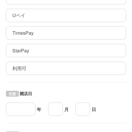
Uペイ
TimesPay
StarPay
利用可
開店日
任意
年
月
日