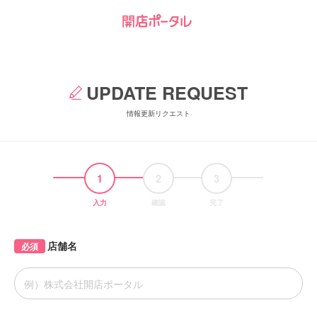
UPDATE REQUEST
情報更新リクエスト
1
2
3
入力
確認
完了
店舗名
必須