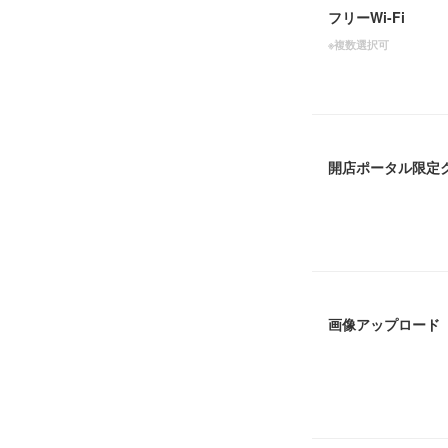
フリーWi-Fi
※複数選択可
開店ポータル限定
画像アップロード