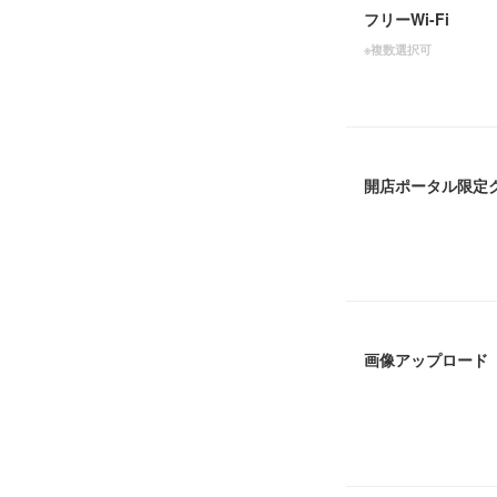
フリーWi-Fi
※複数選択可
開店ポータル限定
画像アップロード