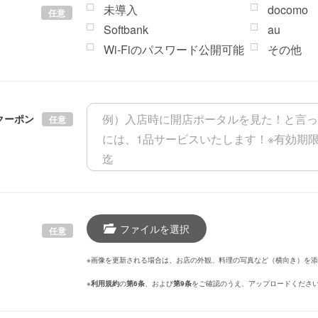
未導入
docomo
任意
Softbank
au
Wi-Fiのパスワード公開可能
その他
クーポン
任意
ファイルを選択
任意
※画像を更新される場合は、お店の外観、料理の写真など（横向き）を
※
利用規約
の
第6条
、および
第9条
をご確認のうえ、アップロードくださ