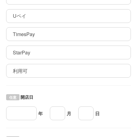
Uペイ
TimesPay
StarPay
利用可
開店日
任意
年
月
日