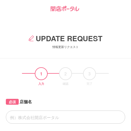
UPDATE REQUEST
情報更新リクエスト
1
2
3
入力
確認
完了
店舗名
必須