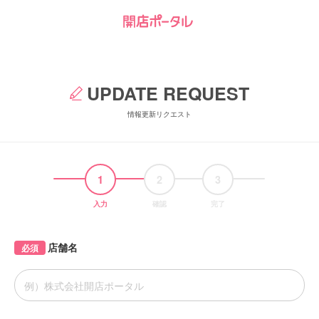
UPDATE REQUEST
情報更新リクエスト
1
2
3
入力
確認
完了
店舗名
必須