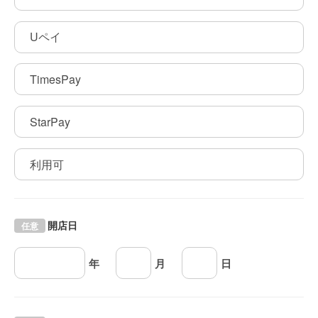
Uペイ
TimesPay
StarPay
利用可
開店日
任意
年
月
日