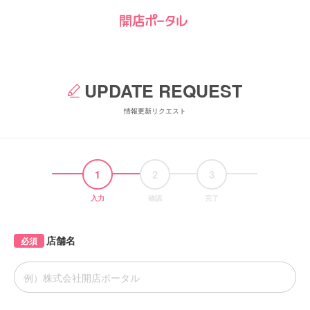
UPDATE REQUEST
情報更新リクエスト
1
2
3
入力
確認
完了
店舗名
必須