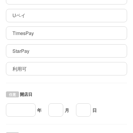
Uペイ
TimesPay
StarPay
利用可
開店日
任意
年
月
日