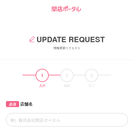
UPDATE REQUEST
情報更新リクエスト
1
2
3
入力
確認
完了
店舗名
必須