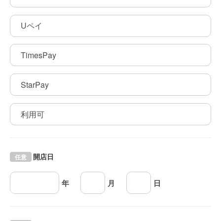
Uペイ
TimesPay
StarPay
利用可
開店日
任意
年
月
日