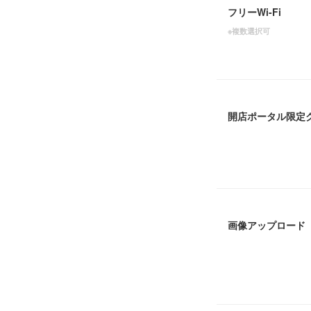
フリーWi-Fi
※複数選択可
開店ポータル限定
画像アップロード