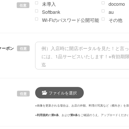
未導入
docomo
任意
Softbank
au
Wi-Fiのパスワード公開可能
その他
クーポン
任意
ファイルを選択
任意
※画像を更新される場合は、お店の外観、料理の写真など（横向き）を
※
利用規約
の
第6条
、および
第9条
をご確認のうえ、アップロードくださ