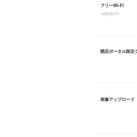
フリーWi-Fi
※複数選択可
開店ポータル限定
画像アップロード