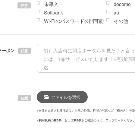
未導入
docomo
任意
Softbank
au
Wi-Fiのパスワード公開可能
その他
クーポン
任意
ファイルを選択
任意
※画像を更新される場合は、お店の外観、料理の写真など（横向き）を
※
利用規約
の
第6条
、および
第9条
をご確認のうえ、アップロードくださ