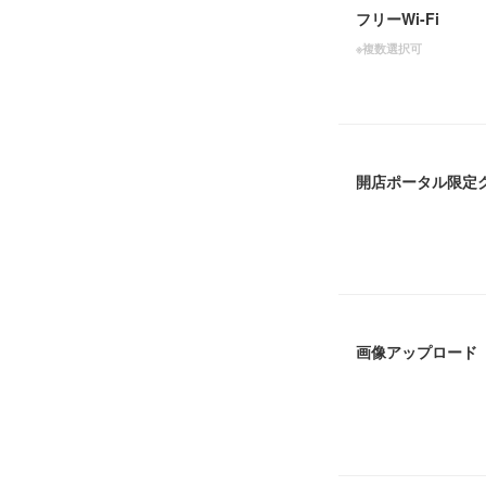
フリーWi-Fi
※複数選択可
開店ポータル限定
画像アップロード