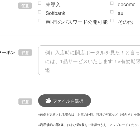
未導入
docomo
任意
Softbank
au
Wi-Fiのパスワード公開可能
その他
クーポン
任意
ファイルを選択
任意
※画像を更新される場合は、お店の外観、料理の写真など（横向き）を
※
利用規約
の
第6条
、および
第9条
をご確認のうえ、アップロードくださ