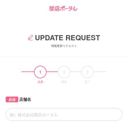
UPDATE REQUEST
情報更新リクエスト
1
2
3
入力
確認
完了
店舗名
必須