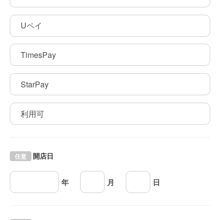
Uペイ
TimesPay
StarPay
利用可
開店日
任意
年
月
日