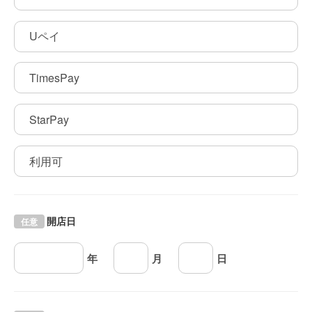
Uペイ
TimesPay
StarPay
利用可
開店日
任意
年
月
日