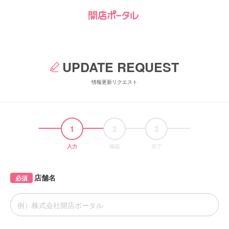
UPDATE REQUEST
情報更新リクエスト
1
2
3
入力
確認
完了
店舗名
必須