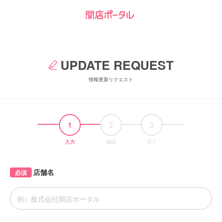
UPDATE REQUEST
情報更新リクエスト
1
2
3
入力
確認
完了
店舗名
必須