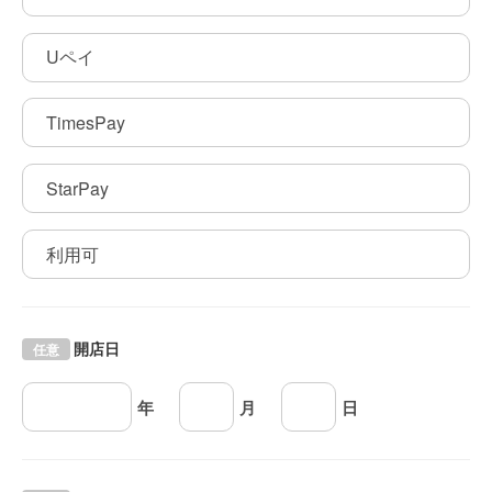
Uペイ
TimesPay
StarPay
利用可
開店日
任意
年
月
日