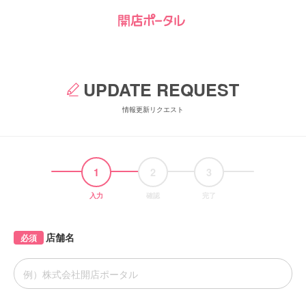
UPDATE REQUEST
情報更新リクエスト
1
2
3
入力
確認
完了
店舗名
必須