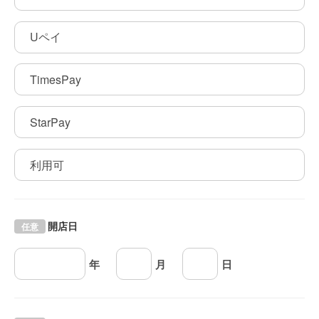
Uペイ
TimesPay
StarPay
利用可
開店日
任意
年
月
日