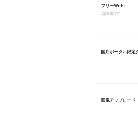
フリーWi-Fi
※複数選択可
開店ポータル限定
画像アップロード