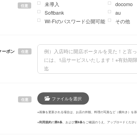
未導入
docomo
任意
Softbank
au
Wi-Fiのパスワード公開可能
その他
クーポン
任意
ファイルを選択
任意
※画像を更新される場合は、お店の外観、料理の写真など（横向き）を
※
利用規約
の
第6条
、および
第9条
をご確認のうえ、アップロードくださ