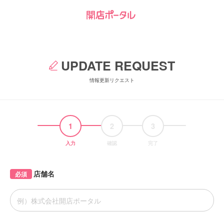
UPDATE REQUEST
情報更新リクエスト
1
2
3
入力
確認
完了
店舗名
必須