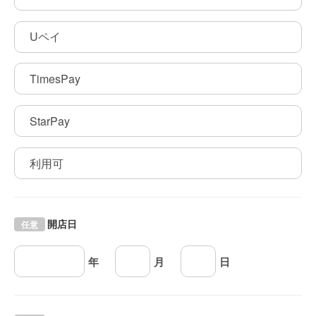
Uペイ
TimesPay
StarPay
利用可
開店日
任意
年
月
日