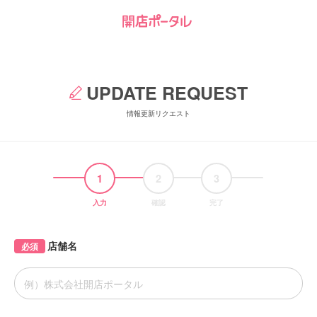
UPDATE REQUEST
情報更新リクエスト
1
2
3
入力
確認
完了
店舗名
必須