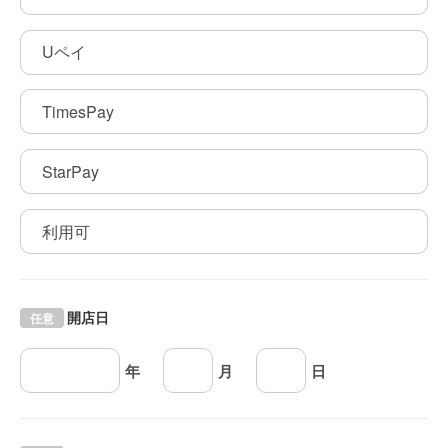
Uペイ
TimesPay
StarPay
利用可
開店日
任意
年
月
日