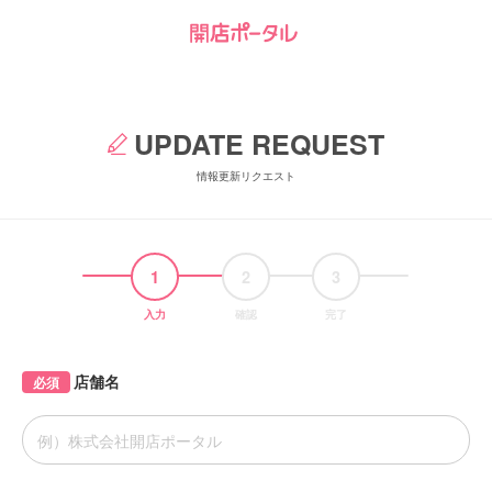
UPDATE REQUEST
情報更新リクエスト
1
2
3
入力
確認
完了
店舗名
必須