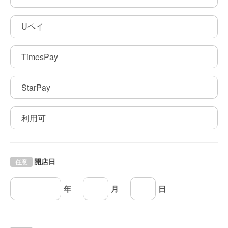
Uペイ
TimesPay
StarPay
利用可
開店日
任意
年
月
日