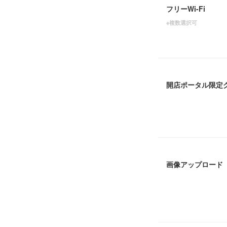
フリーWi-Fi
※複数選択可
開店ポータル限定
画像アップロード