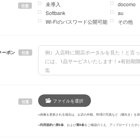
未導入
docomo
任意
Softbank
au
Wi-Fiのパスワード公開可能
その他
クーポン
任意
ファイルを選択
任意
※画像を更新される場合は、お店の外観、料理の写真など（横向き）を
※
利用規約
の
第6条
、および
第9条
をご確認のうえ、アップロードくださ