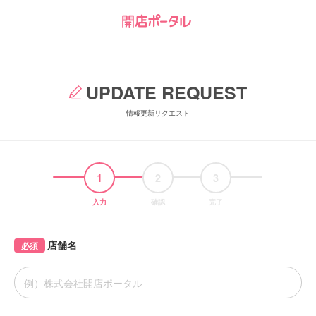
UPDATE REQUEST
情報更新リクエスト
1
2
3
入力
確認
完了
店舗名
必須