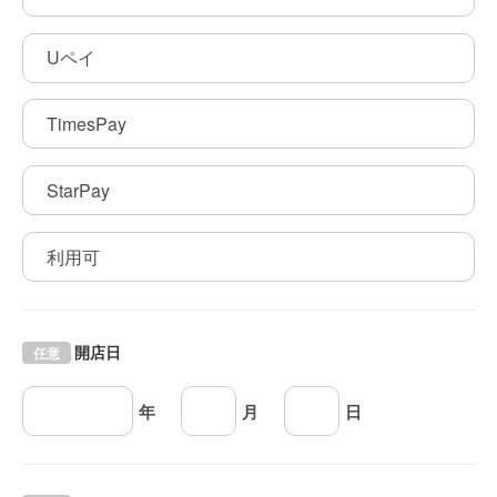
Uペイ
TimesPay
StarPay
利用可
開店日
任意
年
月
日