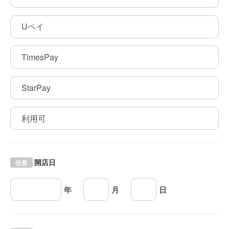
Uペイ
TimesPay
StarPay
利用可
開店日
任意
年
月
日