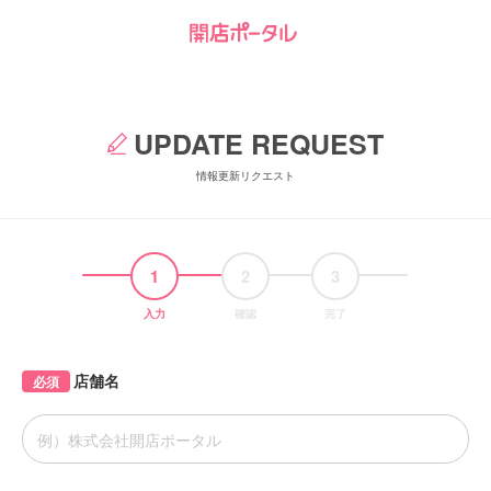
UPDATE REQUEST
情報更新リクエスト
1
2
3
入力
確認
完了
店舗名
必須