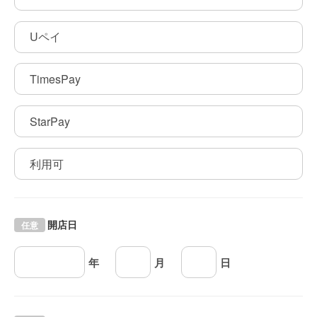
Uペイ
TimesPay
StarPay
利用可
開店日
任意
年
月
日