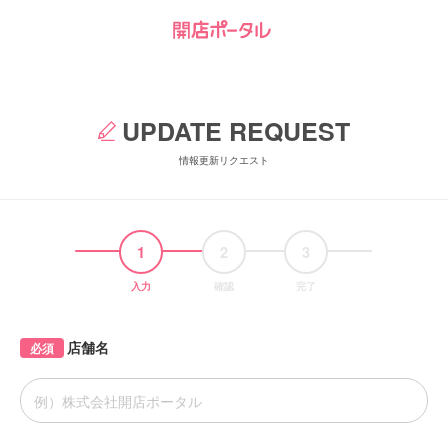
UPDATE REQUEST
情報更新リクエスト
1
2
3
入力
確認
完了
店舗名
必須