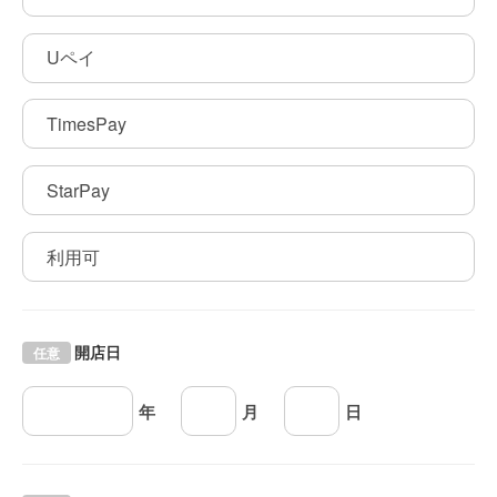
Uペイ
TimesPay
StarPay
利用可
開店日
任意
年
月
日