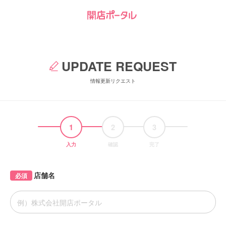
UPDATE REQUEST
情報更新リクエスト
1
2
3
入力
確認
完了
店舗名
必須