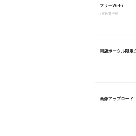
フリーWi-Fi
※複数選択可
開店ポータル限定
画像アップロード