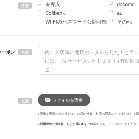
未導入
docomo
任意
Softbank
au
Wi-Fiのパスワード公開可能
その他
クーポン
任意
ファイルを選択
任意
※画像を更新される場合は、お店の外観、料理の写真など（横向き）を
※
利用規約
の
第6条
、および
第9条
をご確認のうえ、アップロードくださ