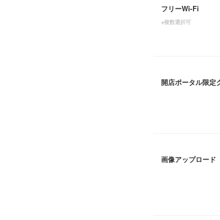
フリーWi-Fi
※複数選択可
開店ポータル限定
画像アップロード