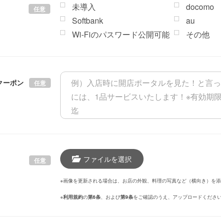
未導入
docomo
任意
Softbank
au
Wi-Fiのパスワード公開可能
その他
クーポン
任意
ファイルを選択
任意
※画像を更新される場合は、お店の外観、料理の写真など（横向き）を
※
利用規約
の
第6条
、および
第9条
をご確認のうえ、アップロードくださ