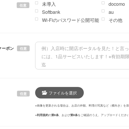
未導入
docomo
任意
Softbank
au
Wi-Fiのパスワード公開可能
その他
クーポン
任意
ファイルを選択
任意
※画像を更新される場合は、お店の外観、料理の写真など（横向き）を
※
利用規約
の
第6条
、および
第9条
をご確認のうえ、アップロードくださ