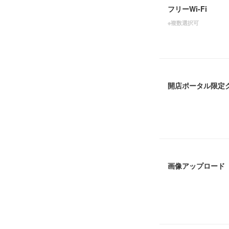
フリーWi-Fi
※複数選択可
開店ポータル限定
画像アップロード