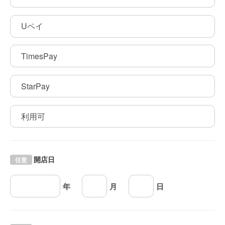
Uペイ
TimesPay
StarPay
利用可
開店日
任意
年
月
日