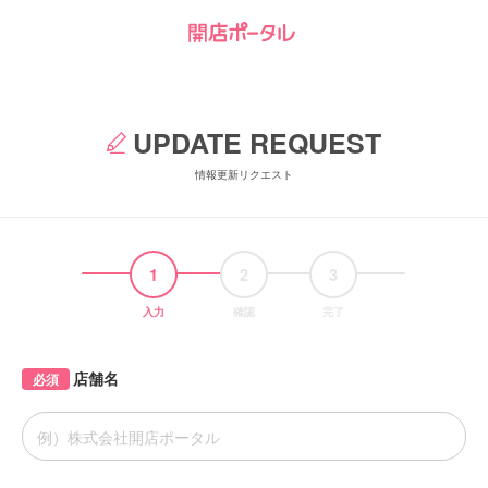
UPDATE REQUEST
情報更新リクエスト
1
2
3
入力
確認
完了
店舗名
必須