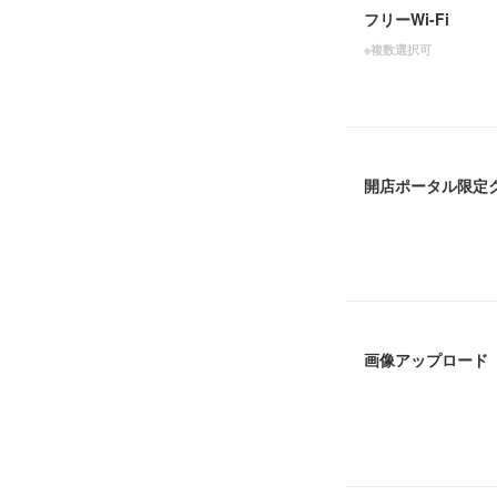
フリーWi-Fi
※複数選択可
開店ポータル限定
画像アップロード