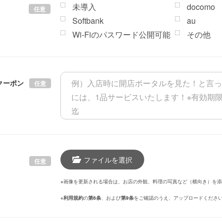
未導入
docomo
任意
Softbank
au
Wi-Fiのパスワード公開可能
その他
クーポン
任意
ファイルを選択
任意
※画像を更新される場合は、お店の外観、料理の写真など（横向き）を
※
利用規約
の
第6条
、および
第9条
をご確認のうえ、アップロードくださ