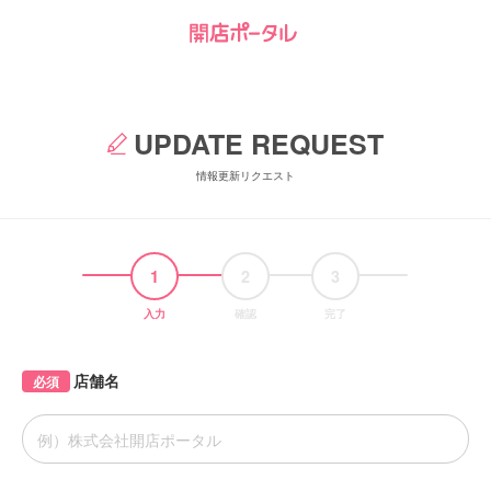
UPDATE REQUEST
情報更新リクエスト
1
2
3
入力
確認
完了
店舗名
必須