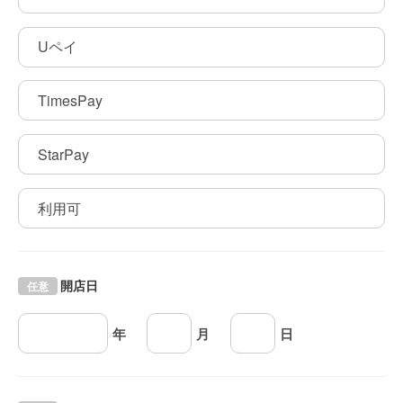
Uペイ
TimesPay
StarPay
利用可
開店日
任意
年
月
日