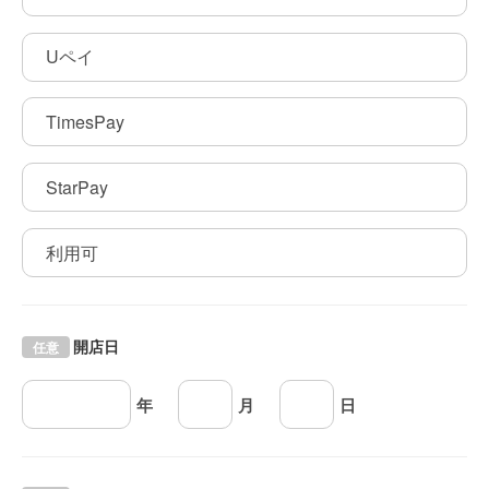
Uペイ
TimesPay
StarPay
利用可
開店日
任意
年
月
日