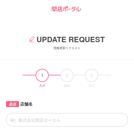
UPDATE REQUEST
情報更新リクエスト
1
2
3
入力
確認
完了
店舗名
必須