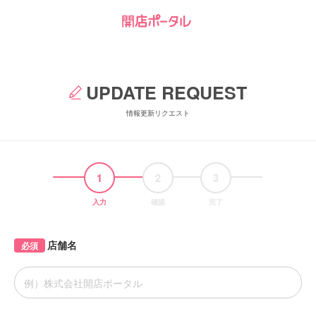
UPDATE REQUEST
情報更新リクエスト
1
2
3
入力
確認
完了
店舗名
必須