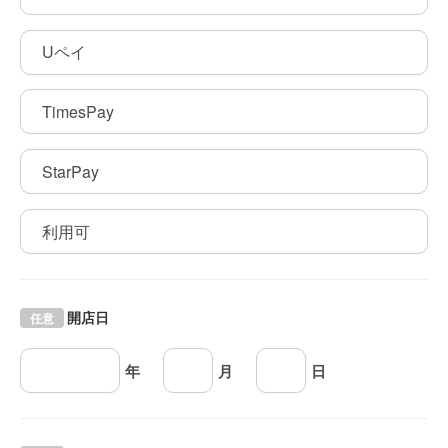
Uペイ
TimesPay
StarPay
利用可
開店日
任意
年
月
日