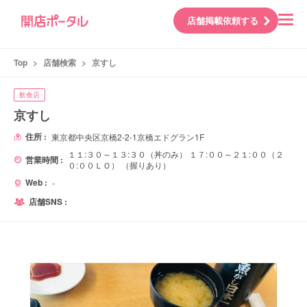
店舗掲載依頼する
Top
>
店舗検索
>
京すし
飲食店
京すし
住所 :
東京都中央区京橋2-2-1京橋エドグラン1F
１１:３０～１３:３０（丼のみ） １７:００～２１:００（２
営業時間 :
０:００ＬＯ） （握りあり）
Web :
-
店舗SNS :