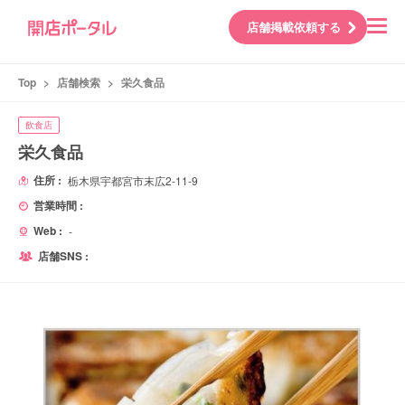
店舗掲載依頼する
Top
>
店舗検索
>
栄久食品
飲食店
栄久食品
住所 :
栃木県宇都宮市末広2-11-9
営業時間 :
Web :
-
店舗SNS :