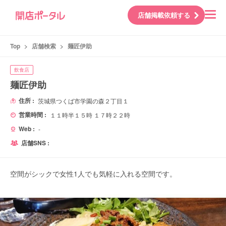
店舗掲載依頼する
Top
>
店舗検索
>
麺匠伊助
飲食店
麺匠伊助
住所 :
茨城県つくば市学園の森２丁目１
営業時間 :
１１時半１５時 １７時２２時
Web :
-
店舗SNS :
空間がシックで女性1人でも気軽に入れる空間です。