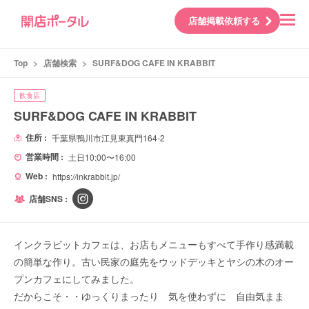
店舗掲載依頼する
Top
>
店舗検索
>
SURF&DOG CAFE IN KRABBIT
飲食店
SURF&DOG CAFE IN KRABBIT
住所 :
千葉県鴨川市江見東真門164-2
営業時間 :
土日10:00〜16:00
Web :
https://inkrabbit.jp/
店舗SNS :
インクラビットカフェは、お店もメニューもすべて手作り感満載
の簡単な作り。古い民家の庭先をウッドデッキとヤシの木のオー
プンカフェにしてみました。
だからこそ・・ゆっくりまったり 気を使わずに 自由気まま