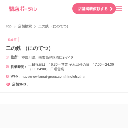
店舗掲載依頼する
Top
>
店舗検索
>
二の鉄 （にのてつ）
飲食店
二の鉄 （にのてつ）
住所 :
神奈川県川崎市高津区溝口2-7-10
土日祝日は 16:30～営業 それ以外の日 17:00～24:30
営業時間 :
（LO.24:00） 日曜営業
Web :
http://www.tamai-group.com/ninotetsu.htm
店舗SNS :