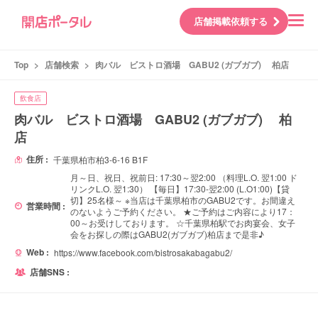
店舗掲載依頼する
Top
>
店舗検索
>
肉バル ビストロ酒場 GABU2 (ガブガブ) 柏店
飲食店
肉バル ビストロ酒場 GABU2 (ガブガブ) 柏
店
住所 :
千葉県柏市柏3-6-16 B1F
月～日、祝日、祝前日: 17:30～翌2:00 （料理L.O. 翌1:00 ド
リンクL.O. 翌1:30） 【毎日】17:30-翌2:00 (L.O1:00)【貸
切】25名様～ ※当店は千葉県柏市のGABU2です。お間違え
営業時間 :
のないようご予約ください。 ★ご予約はご内容により17：
00～お受けしております。 ☆千葉県柏駅でお肉宴会、女子
会をお探しの際はGABU2(ガブガブ)柏店まで是非♪
Web :
https://www.facebook.com/bistrosakabagabu2/
店舗SNS :