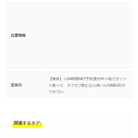
位置情報
【無休】☆24時間NET予約受付中☆柏でガッツ
定休日
リ食べて、ガブガブ飲むなら肉バルGABU2(ガ
ブガブ)へ
関連するタグ: