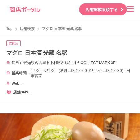
店舗掲載依頼する
Top
>
店舗検索
>
マグロ 日本酒 光蔵 名駅
飲食店
マグロ 日本酒 光蔵 名駅
住所 :
愛知県名古屋市中村区名駅3-14-6 COLLECT MARK 3F
17:00～翌1:00 （料理L.O. 翌0:00 ドリンクL.O. 翌0:30） 日
営業時間 :
曜営業
Web :
-
店舗SNS :