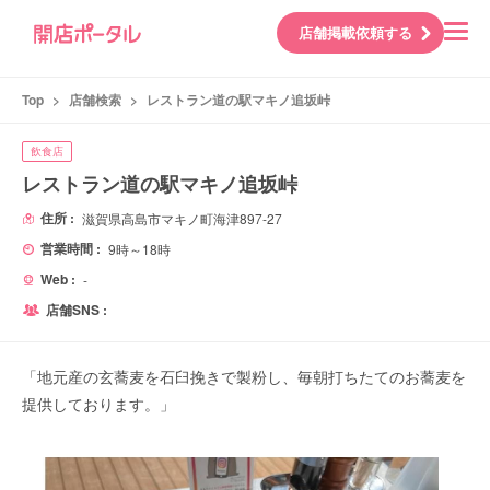
店舗掲載依頼する
Top
>
店舗検索
>
レストラン道の駅マキノ追坂峠
飲食店
レストラン道の駅マキノ追坂峠
住所 :
滋賀県高島市マキノ町海津897-27
営業時間 :
9時～18時
Web :
-
店舗SNS :
「地元産の玄蕎麦を石臼挽きで製粉し、毎朝打ちたてのお蕎麦を
提供しております。」