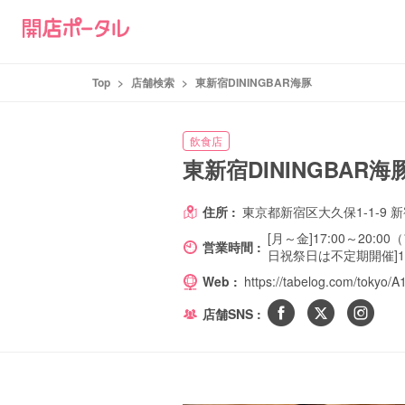
Top
>
店舗検索
>
東新宿DININGBAR海豚
飲食店
東新宿DININGBAR海
住所 :
東京都新宿区大久保1-1-9 
[月～金]17:00～20:
営業時間 :
日祝祭日は不定期開催]11
Web :
https://tabelog.com/tokyo
店舗SNS :