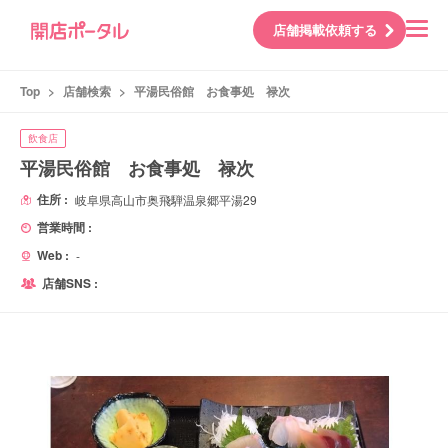
店舗掲載依頼する
Top
>
店舗検索
>
平湯民俗館 お食事処 禄次
飲食店
平湯民俗館 お食事処 禄次
住所 :
岐阜県高山市奥飛騨温泉郷平湯29
営業時間 :
Web :
-
店舗SNS :