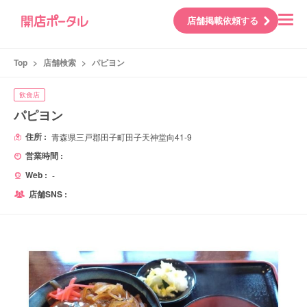
店舗掲載依頼する
Top
>
店舗検索
>
パピヨン
飲食店
パピヨン
住所 :
青森県三戸郡田子町田子天神堂向41-9
営業時間 :
Web :
-
店舗SNS :