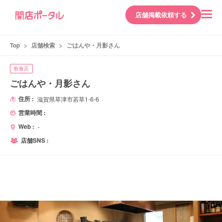
店舗掲載依頼する
Top
>
店舗検索
>
ごはんや・月影さん
飲食店
ごはんや・月影さん
住所 :
滋賀県草津市若草1-6-6
営業時間 :
Web :
-
店舗SNS :