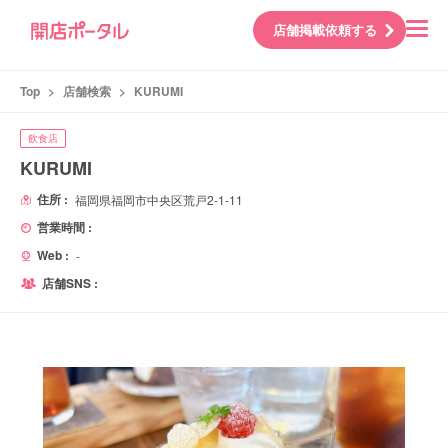
店舗掲載依頼する
Top
>
店舗検索
>
KURUMI
飲食店
KURUMI
住所 :
福岡県福岡市中央区荒戸2-1-11
営業時間 :
Web :
-
店舗SNS :