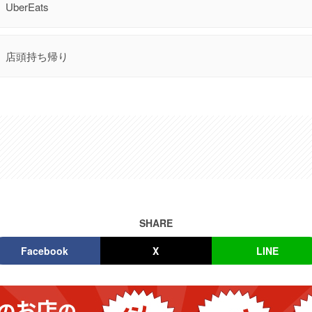
UberEats
店頭持ち帰り
SHARE
Facebook
X
LINE