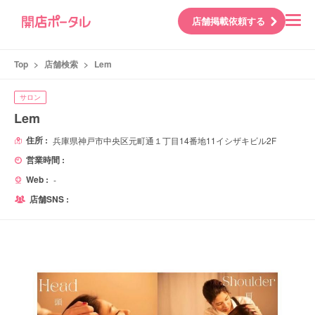
店舗掲載依頼する
Top
>
店舗検索
>
Lem
サロン
Lem
住所 :
兵庫県神戸市中央区元町通１丁目14番地11イシザキビル2F
営業時間 :
Web :
-
店舗SNS :