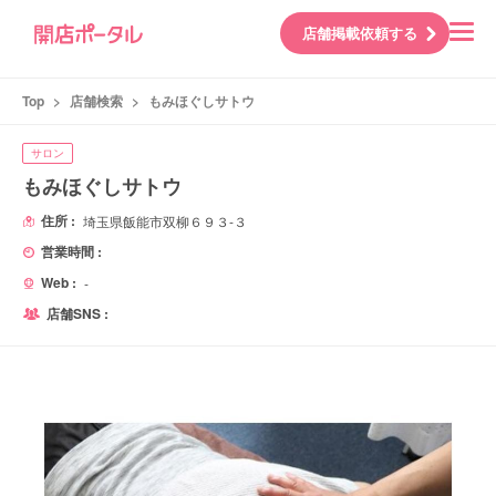
店舗掲載依頼する
Top
>
店舗検索
>
もみほぐしサトウ
サロン
もみほぐしサトウ
住所 :
埼玉県飯能市双柳６９３-３
営業時間 :
Web :
-
店舗SNS :