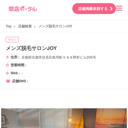
店舗掲載依頼する
Top
>
店舗検索
>
メンズ脱毛サロンJOY
サロン
メンズ脱毛サロンJOY
住所 :
京都府京都市伏見区鳥羽町６８８野村ビル206号
営業時間 :
Web :
-
店舗SNS :